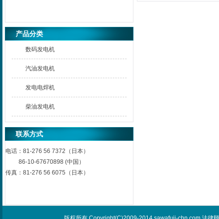
产品分类
数码发电机
汽油发电机
发电电焊机
柴油发电机
联系方式
电话：
81-276 56 7372（日本）
86-10-67670898 (中国）
传真：
81-276 56 6075（日本）
版权所有 Copyright(C)2009-2014 sawafuji-chn.