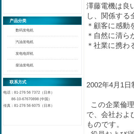
澤藤電機は良
し、関係する
产品分类
＊顧客に感動
数码发电机
＊自然に清ら
汽油发电机
＊社業に携わ
发电电焊机
柴油发电机
联系方式
2002年4月1
电话：
81-276 56 7372（日本）
86-10-67670898 (中国）
この企業倫理
传真：
81-276 56 6075（日本）
で、会社およ
ものです。