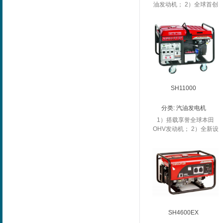
油发动机； 2）全球首创
真正智能式变频发电机；
3）按负载自动调节输
出，节省能源
SH11000
分类:
汽油发电机
1）搭载享誉全球本田
OHV发动机； 2）全新设
计外观专利产品； 3）
38L大容量油箱； 4）坚
固安全的框架型防震设
计；...
SH4600EX