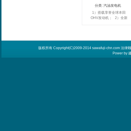
分类:
汽油发电机
1）搭载享誉全球本田
OHV发动机； 2）全新
设计外观专利产品，2个
AC交流欧式插头和电压
表； 3）17L与28L大容
量油箱； ...
版权所有 Copyright(C)2009-2014 sawafuji-chn.
Power by