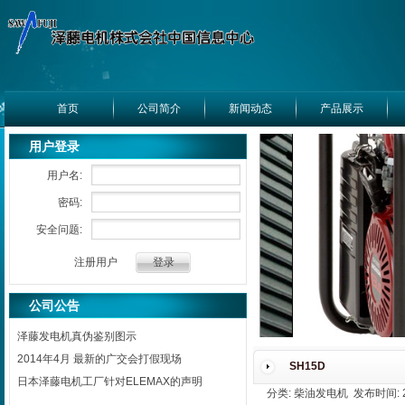
首页
公司简介
新闻动态
产品展示
用户登录
用户名:
密码:
安全问题:
注册用户
公司公告
泽藤发电机真伪鉴别图示
2014年4月 最新的广交会打假现场
SH15D
日本泽藤电机工厂针对ELEMAX的声明
分类: 柴油发电机 发布时间: 201